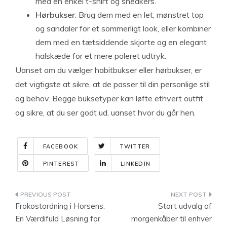
med en enkel t-shirt og sneakers.
Hørbukser
: Brug dem med en let, mønstret top
og sandaler for et sommerligt look, eller kombiner
dem med en tætsiddende skjorte og en elegant
halskæde for et mere poleret udtryk.
Uanset om du vælger habitbukser eller hørbukser, er
det vigtigste at sikre, at de passer til din personlige stil
og behov. Begge buksetyper kan løfte ethvert outfit
og sikre, at du ser godt ud, uanset hvor du går hen.
FACEBOOK
TWITTER
PINTEREST
LINKEDIN
Indlægsnavigation
Frokostordning i Horsens:
Stort udvalg af
En Værdifuld Løsning for
morgenkåber til enhver