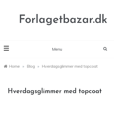
Skip
to
content
Forlagetbazar.dk
Menu
Home
»
Blog
»
Hverdagsglimmer med topcoat
Hverdagsglimmer med topcoat