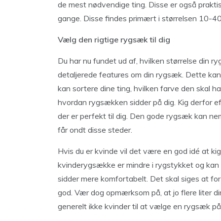
de mest nødvendige ting. Disse er også prakt
gange. Disse findes primært i størrelsen 10-40 
Vælg den rigtige rygsæk til dig
Du har nu fundet ud af, hvilken størrelse din 
detaljerede features om din rygsæk. Dette ka
kan sortere dine ting, hvilken farve den skal h
hvordan rygsækken sidder på dig. Kig derfor ef
der er perfekt til dig. Den gode rygsæk kan ne
får ondt disse steder.
Hvis du er kvinde vil det være en god idé at k
kvinderygsække er mindre i rygstykket og ka
sidder mere komfortabelt. Det skal siges at fo
god. Vær dog opmærksom på, at jo flere liter d
generelt ikke kvinder til at vælge en rygsæk på 