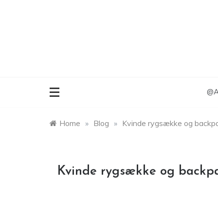
Skip
to
content
@An
Home
»
Blog
»
Kvinde rygsække og backp
Kvinde rygsække og backp