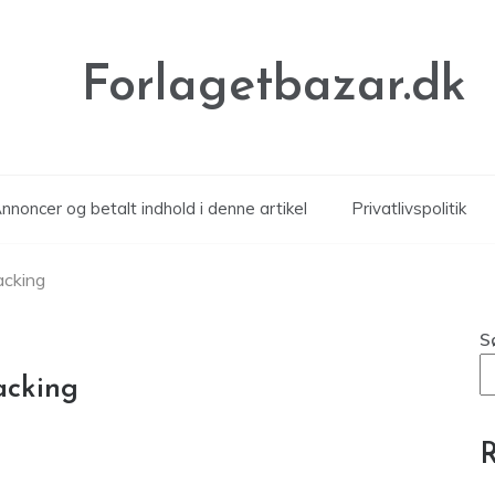
Forlagetbazar.dk
noncer og betalt indhold i denne artikel
Privatlivspolitik
acking
S
acking
R