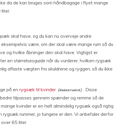
iske da de kan bruges som håndbagage i flyet mange
liter.
rygsæk skal have, og du kan nu overveje andre
n eksempelvis være, om der skal være mange rum så du
ave og hvilke åbninger den skal have. Vigtigst er
ter en størrelsesguide når du vurderer, hvilken rygsæk
mlig aflaste vægten fra skuldrene og ryggen, så du ikke
igge på en
rygsæk til kvinder
. Disse
n bedre tilpasses gennem spænder og remme så de
r mange kvinder er en helt almindelig rygsæk også rigtig
in rygsæk rummer, jo tungere er den. Vi anbefaler derfor
over 65 liter.